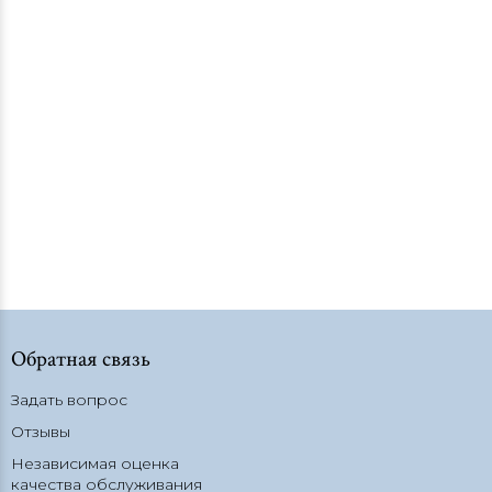
организации
Отделения
Образование
Конкурсы
Образовательные ресурсы
Информационная безопасность
СОУТ
Обратная связь
Обработка персональных данных
Задать вопрос
Карта сайта
Отзывы
Независимая оценка
качества обслуживания