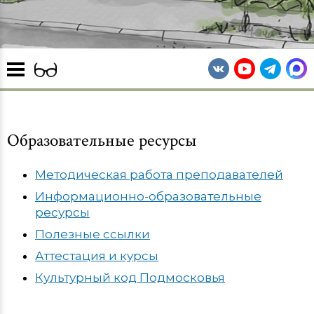
Главная
Образовательные ресурсы
О школе
Новости
Методическая работа преподавателей
Информационно-образовательные
Мероприятия
ресурсы
Полезные ссылки
Обратная связь
Аттестация и курсы
Контакты
Культурный код Подмосковья
Сведения об образовательной