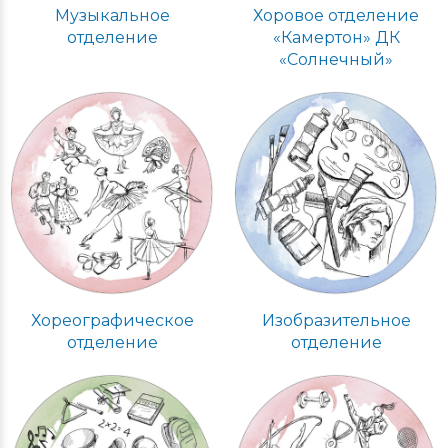
организации
Музыкальное
Хоровое отделение
отделение
«Камертон» ДК
Отделения
«Солнечный»
Образование
Конкурсы
Образовательные ресурсы
Информационная безопасность
СОУТ
Хореографическое
Изобразительное
Обработка персональных данных
отделение
отделение
Карта сайта