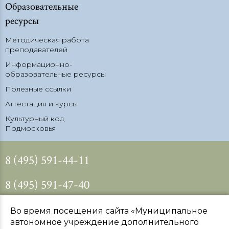
Образовательные
ресурсы
Методическая работа
преподавателей
Информационно-
образовательные ресурсы
Полезные ссылки
Аттестация и курсы
Культурный код
Подмосковья
8 (495) 591-44-11
8 (495) 591-47-40
odin_dshi@mosreg.ru
dshi-odintsovo@yandex.ru
Во время посещения сайта «Муниципальное
автономное учреждение дополнительного
oplata-KLASSIKA@yandex.ru