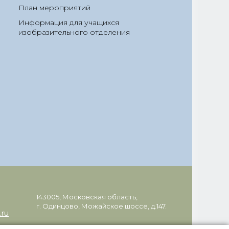
План мероприятий
Информация для учащихся
изобразительного отделения
143005, Московская область,
г. Одинцово, Можайское шоссе, д.147.
.ru