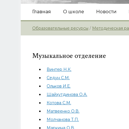
Главная
О школе
Новости
Сведения об образовательной органи
История создания
Образовательные ресурсы
/
Методическая ра
Поступающим
Отделения
Музыкальное отделение
Расписание
Конкурсы
Винтер Н.К.
Лучшие учащиеся
Седун С.М.
Ольков И.Е.
Платные услуги
Шайхутдинова О.А.
Карта сайта
Котова С.М.
Матвеенко О.В.
Молчанова Т.П.
Маркина О.В.